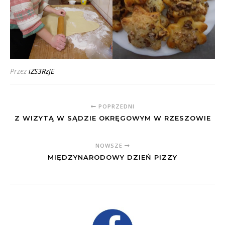
Przez
iZS3RzJE
POPRZEDNI
Z WIZYTĄ W SĄDZIE OKRĘGOWYM W RZESZOWIE
NOWSZE
MIĘDZYNARODOWY DZIEŃ PIZZY